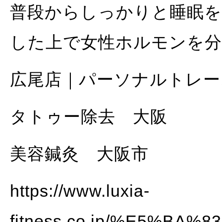
普段からしっかりと睡眠を
した上で女性ホルモンを
広尾店｜パーソナルトレー
タトゥー除去 大阪
美容鍼灸 大阪市
https://www.luxia-
fitness.co.jp/%E5%B