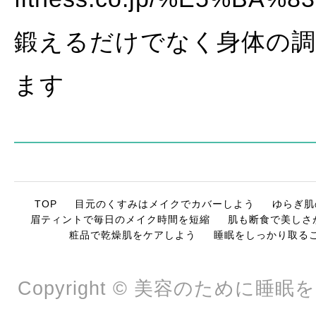
鍛えるだけでなく身体の
ます
TOP
目元のくすみはメイクでカバーしよう
ゆらぎ肌
眉ティントで毎日のメイク時間を短縮
肌も断食で美しさ
粧品で乾燥肌をケアしよう
睡眠をしっかり取る
Copyright © 美容のために睡眠をた